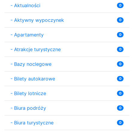
-
Aktualności
0
-
Aktywny wypoczynek
0
-
Apartamenty
0
-
Atrakcje turystyczne
0
-
Bazy noclegowe
0
-
Bilety autokarowe
0
-
Bilety lotnicze
0
-
Biura podróży
0
-
Biura turystyczne
0