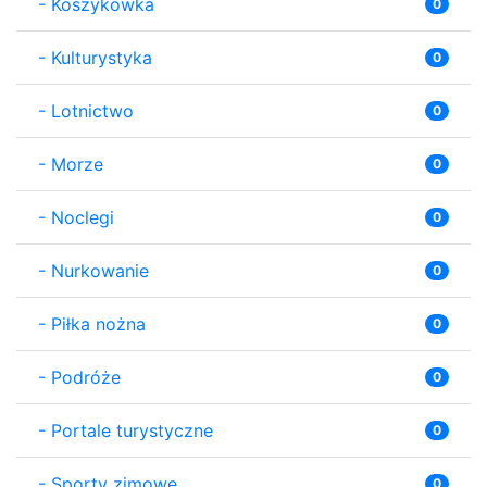
-
Koszykówka
0
-
Kulturystyka
0
-
Lotnictwo
0
-
Morze
0
-
Noclegi
0
-
Nurkowanie
0
-
Piłka nożna
0
-
Podróże
0
-
Portale turystyczne
0
-
Sporty zimowe
0