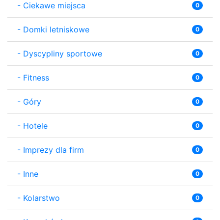
-
Ciekawe miejsca
0
-
Domki letniskowe
0
-
Dyscypliny sportowe
0
-
Fitness
0
-
Góry
0
-
Hotele
0
-
Imprezy dla firm
0
-
Inne
0
-
Kolarstwo
0