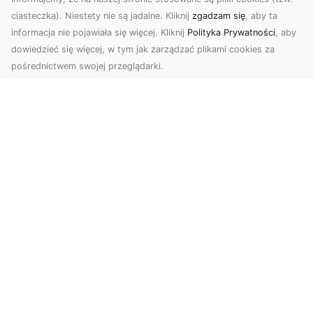
ciasteczka). Niestety nie są jadalne. Kliknij
zgadzam się
, aby ta
informacja nie pojawiała się więcej. Kliknij
Polityka Prywatności
, aby
dowiedzieć się więcej, w tym jak zarządzać plikami cookies za
pośrednictwem swojej przeglądarki.
Zdjęcia z drona Tarnów – innowacyjna
perspektywa dla Twoich projektów
Fotografia i filmowanie z drona otwierają nowe
możliwości w promocji, dokumentacji i analizie
wizu...