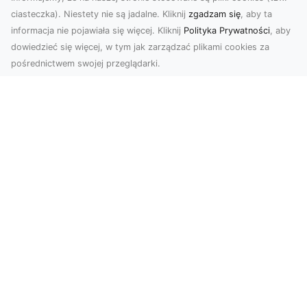
ciasteczka). Niestety nie są jadalne. Kliknij
zgadzam się
, aby ta
informacja nie pojawiała się więcej. Kliknij
Polityka Prywatności
, aby
dowiedzieć się więcej, w tym jak zarządzać plikami cookies za
pośrednictwem swojej przeglądarki.
Zdjęcia z drona Tarnów – innowacyjna
perspektywa dla Twoich projektów
Fotografia i filmowanie z drona otwierają nowe
możliwości w promocji, dokumentacji i analizie
wizu...
Usługi Transportowe i Przewóz
Materiałów Budowlanych w Radomiu –