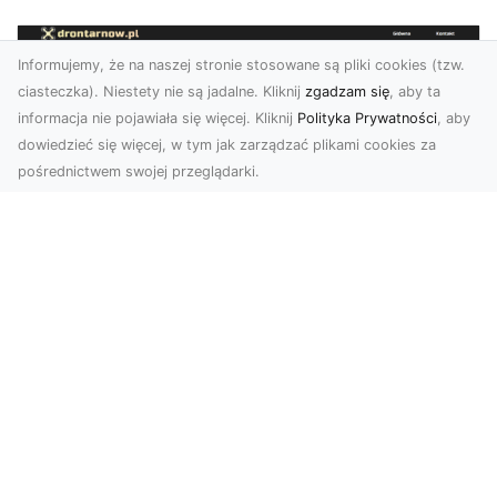
Informujemy, że na naszej stronie stosowane są pliki cookies (tzw.
ciasteczka). Niestety nie są jadalne. Kliknij
zgadzam się
, aby ta
informacja nie pojawiała się więcej. Kliknij
Polityka Prywatności
, aby
dowiedzieć się więcej, w tym jak zarządzać plikami cookies za
pośrednictwem swojej przeglądarki.
Zdjęcia z drona Tarnów – innowacyjna
perspektywa dla Twoich projektów
Fotografia i filmowanie z drona otwierają nowe
możliwości w promocji, dokumentacji i analizie
wizu...