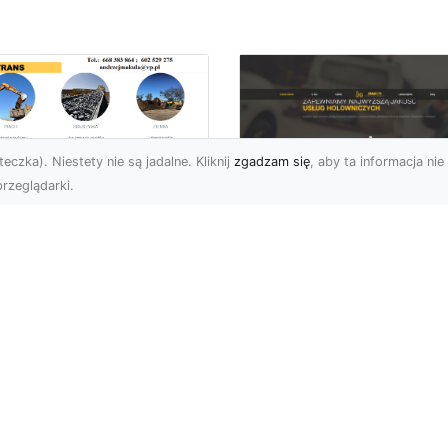
eczka). Niestety nie są jadalne. Kliknij
zgadzam się
, aby ta informacja nie 
rzeglądarki.
ługi Transportowe i
zewóz Materiałów
FHU XMar – Zaufan
dowlanych w
Partner Pomocy
domiu – Oferta MA-
Drogowej w Radomi
RANS
Okolicach
nsport Materiałów
Pomoc Drogowa 24/7 –
dowlanych – Szybko,
Dlaczego Warto Mieć
awnie i Bezpiecznie
Numer Do FHU XMar?
rma MA-TRANS z
Podczas podróży nigdy 
omia oferuj...