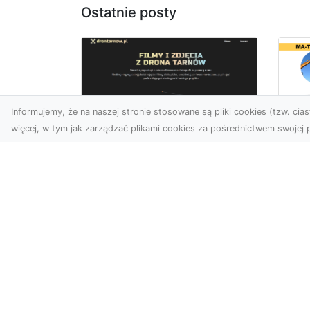
Ostatnie posty
Informujemy, że na naszej stronie stosowane są pliki cookies (tzw. ciast
więcej, w tym jak zarządzać plikami cookies za pośrednictwem swojej p
Us
Zdjęcia z drona
Pr
Tarnów – innowacyjna
Bu
perspektywa dla
Ra
Twoich projektów
T
Fotografia i filmowanie z
Tra
drona otwierają nowe
Bu
możliwości w promocji,
Spr
dokumentacji i analizie
Fi
wizu...
Rad