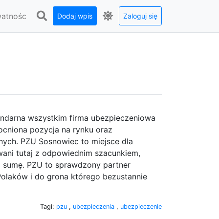
watnośc
Dodaj wpis
Zaloguj się
endarna wszystkim firma ubezpieczeniowa
ocniona pozycja na rynku oraz
jnych. PZU Sosnowiec to miejsce dla
ani tutaj z odpowiednim szacunkiem,
ką sumę. PZU to sprawdzony partner
 Polaków i do grona którego bezustannie
Tagi:
pzu
,
ubezpieczenia
,
ubezpieczenie