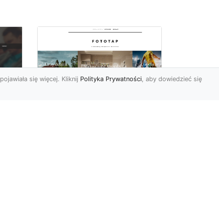
pojawiała się więcej. Kliknij
Polityka Prywatności
, aby dowiedzieć się
y
W swoim domu
poczuj się jak w
u i
Wielkiej Brytanii –
dzięki ozdobom!
Styl angielski w aranżacji
wnętrz znany jest nie od
dziś. Wiele osób bardzo go
nie
docenia za charakt...