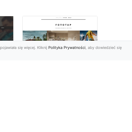
pojawiała się więcej. Kliknij
Polityka Prywatności
, aby dowiedzieć się
y
W swoim domu
poczuj się jak w
u i
Wielkiej Brytanii –
dzięki ozdobom!
Styl angielski w aranżacji
wnętrz znany jest nie od
dziś. Wiele osób bardzo go
nie
docenia za charakt...