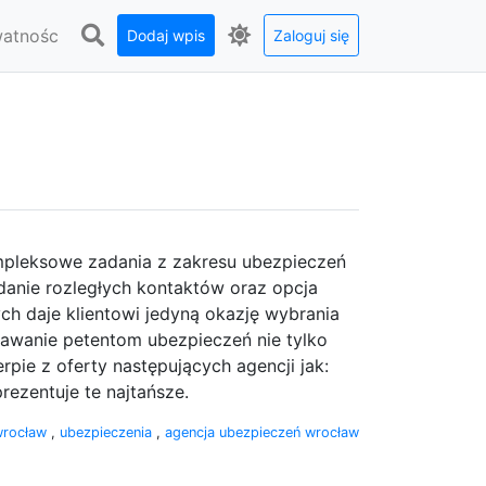
watnośc
Dodaj wpis
Zaloguj się
pleksowe zadania z zakresu ubezpieczeń
danie rozległych kontaktów oraz opcja
ch daje klientowi jedyną okazję wybrania
 dawanie petentom ubezpieczeń nie tylko
pie z oferty następujących agencji jak:
rezentuje te najtańsze.
wrocław
,
ubezpieczenia
,
agencja ubezpieczeń wrocław