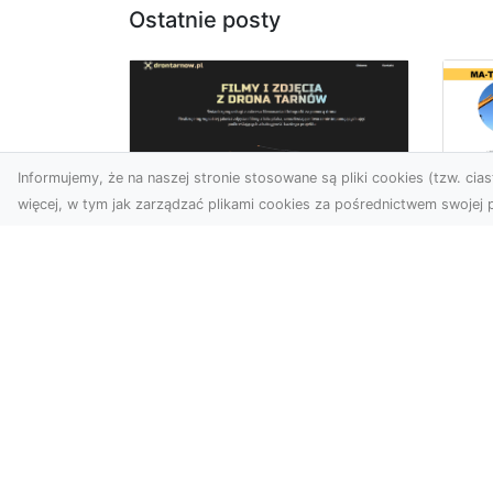
Ostatnie posty
Informujemy, że na naszej stronie stosowane są pliki cookies (tzw. ciast
więcej, w tym jak zarządzać plikami cookies za pośrednictwem swojej p
Us
Zdjęcia z drona
Pr
Tarnów – innowacyjna
Bu
perspektywa dla
Ra
Twoich projektów
T
Fotografia i filmowanie z
Tra
drona otwierają nowe
Bu
możliwości w promocji,
Spr
dokumentacji i analizie
Fi
wizu...
Rad