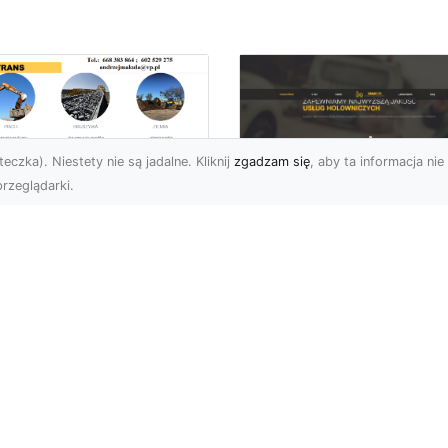
eczka). Niestety nie są jadalne. Kliknij
zgadzam się
, aby ta informacja nie 
rzeglądarki.
ługi Transportowe i
zewóz Materiałów
FHU XMar – Zaufan
dowlanych w
Partner Pomocy
domiu – Oferta MA-
Drogowej w Radomi
RANS
Okolicach
nsport Materiałów
Pomoc Drogowa 24/7 –
dowlanych – Szybko,
Dlaczego Warto Mieć
awnie i Bezpiecznie
Numer Do FHU XMar?
rma MA-TRANS z
Podczas podróży nigdy 
omia oferuj...