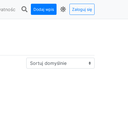
watnośc
Dodaj wpis
Zaloguj się
Sortuj: