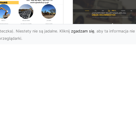
eczka). Niestety nie są jadalne. Kliknij
zgadzam się
, aby ta informacja nie 
rzeglądarki.
ługi Transportowe i
zewóz Materiałów
FHU XMar – Zaufan
dowlanych w
Partner Pomocy
domiu – Oferta MA-
Drogowej w Radomi
RANS
Okolicach
nsport Materiałów
Pomoc Drogowa 24/7 –
dowlanych – Szybko,
Dlaczego Warto Mieć
awnie i Bezpiecznie
Numer Do FHU XMar?
rma MA-TRANS z
Podczas podróży nigdy 
omia oferuj...
można przew...