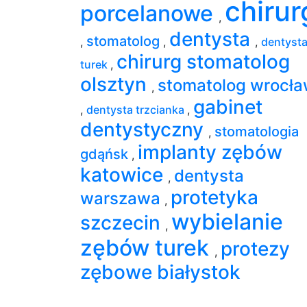
chirur
porcelanowe
,
dentysta
stomatolog
,
,
,
dentyst
chirurg stomatolog
turek
,
olsztyn
stomatolog wrocł
,
gabinet
,
dentysta trzcianka
,
dentystyczny
stomatologia
,
implanty zębów
gdąńsk
,
katowice
dentysta
,
protetyka
warszawa
,
wybielanie
szczecin
,
zębów turek
protezy
,
zębowe białystok