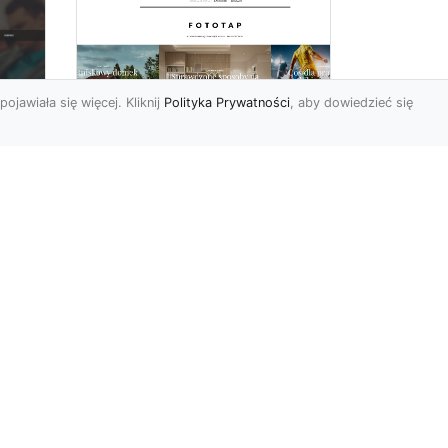
pojawiała się więcej. Kliknij
Polityka Prywatności
, aby dowiedzieć się
y
W swoim domu
poczuj się jak w
u i
Wielkiej Brytanii –
dzięki ozdobom!
Styl angielski w aranżacji
wnętrz znany jest nie od
dziś. Wiele osób bardzo go
nie
docenia za charakt...