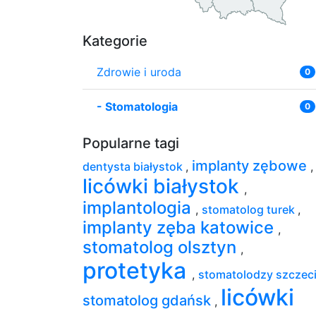
Kategorie
Zdrowie i uroda
0
-
Stomatologia
0
Popularne tagi
implanty zębowe
dentysta białystok
,
,
licówki białystok
,
implantologia
,
stomatolog turek
,
implanty zęba katowice
,
stomatolog olsztyn
,
protetyka
,
stomatolodzy szczec
licówki
stomatolog gdańsk
,