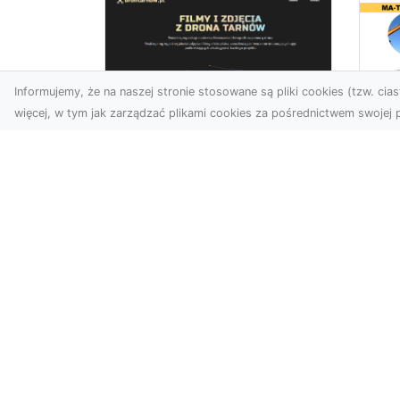
Informujemy, że na naszej stronie stosowane są pliki cookies (tzw. ciast
więcej, w tym jak zarządzać plikami cookies za pośrednictwem swojej p
Us
Zdjęcia z drona
Pr
Tarnów – innowacyjna
Bu
perspektywa dla
Ra
Twoich projektów
T
Fotografia i filmowanie z
Tra
drona otwierają nowe
Bu
możliwości w promocji,
Spr
dokumentacji i analizie
Fi
wizu...
Rad