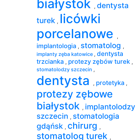
białystok
dentysta
,
licówki
turek
,
porcelanowe
,
stomatolog
implantologia
,
,
dentysta
implanty zęba katowice
,
trzcianka
protezy zębów turek
,
,
stomatolodzy szczecin
,
dentysta
protetyka
,
,
protezy zębowe
białystok
implantolodzy
,
szczecin
stomatologia
,
chirurg
gdąńsk
,
,
stomatolog turek
,