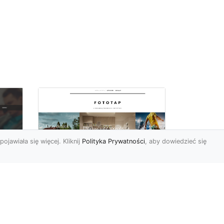
pojawiała się więcej. Kliknij
Polityka Prywatności
, aby dowiedzieć się
y
W swoim domu
poczuj się jak w
u i
Wielkiej Brytanii –
dzięki ozdobom!