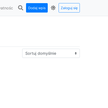
watnośc
Dodaj wpis
Zaloguj się
Sortuj: