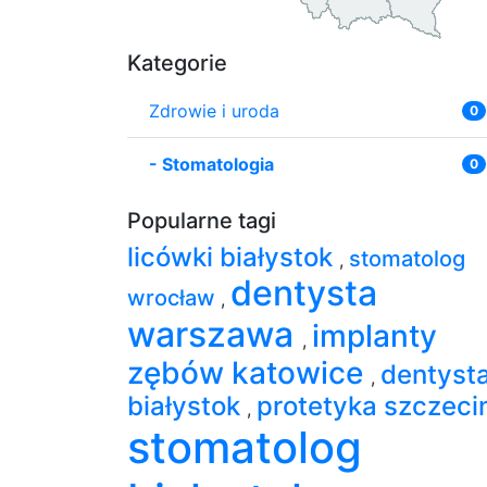
Kategorie
Zdrowie i uroda
0
-
Stomatologia
0
Popularne tagi
licówki białystok
stomatolog
,
dentysta
wrocław
,
warszawa
implanty
,
zębów katowice
dentyst
,
białystok
protetyka szczeci
,
stomatolog