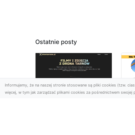
Ostatnie posty
Informujemy, że na naszej stronie stosowane są pliki cookies (tzw. ciast
więcej, w tym jak zarządzać plikami cookies za pośrednictwem swojej p
Us
Zdjęcia z drona
Pr
Tarnów – innowacyjna
Bu
perspektywa dla
Ra
Twoich projektów
T