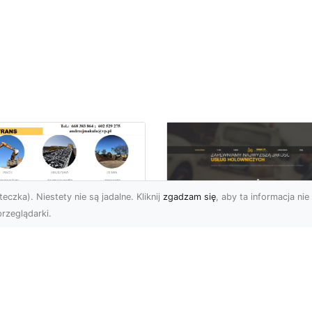
eczka). Niestety nie są jadalne. Kliknij
zgadzam się
, aby ta informacja nie 
rzeglądarki.
ługi Transportowe i
zewóz Materiałów
FHU XMar – Zaufan
dowlanych w
Partner Pomocy
domiu – Oferta MA-
Drogowej w Radomi
RANS
Okolicach