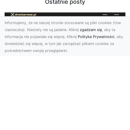
Ostatnie posty
Informujemy, że na naszej stronie stosowane są pliki cookies (tzw.
ciasteczka). Niestety nie są jadalne. Kliknij
zgadzam się
, aby ta
informacja nie pojawiała się więcej. Kliknij
Polityka Prywatności
, aby
dowiedzieć się więcej, w tym jak zarządzać plikami cookies za
pośrednictwem swojej przeglądarki.
Zdjęcia z drona Tarnów – innowacyjna
perspektywa dla Twoich projektów
Fotografia i filmowanie z drona otwierają nowe
możliwości w promocji, dokumentacji i analizie
wizu...