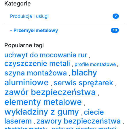
Kategorie
Produkcja i usługi
2
-
Przemysł metalowy
10
Popularne tagi
uchwyt do mocowania rur
,
czyszczenie metali
,
profile montażowe
,
blachy
szyna montażowa
,
aluminiowe
serwis sprężarek
,
,
zawór bezpieczeństwa
,
elementy metalowe
,
wykładziny z gumy
ciecie
,
laserem
zawory bezpieczeństwa
,
,
natrysk cieplny metali