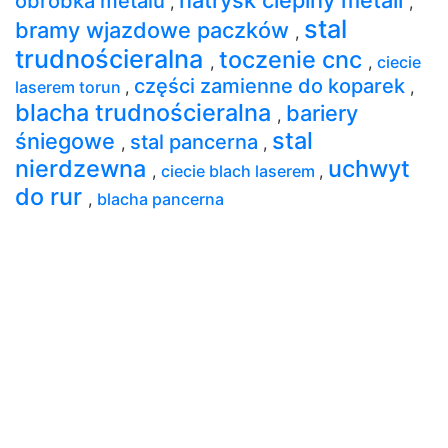
obróbka metalu
,
,
stal
bramy wjazdowe paczków
,
trudnościeralna
toczenie cnc
,
,
ciecie
części zamienne do koparek
laserem torun
,
,
blacha trudnościeralna
bariery
,
stal
śniegowe
stal pancerna
,
,
nierdzewna
uchwyt
,
ciecie blach laserem
,
do rur
,
blacha pancerna