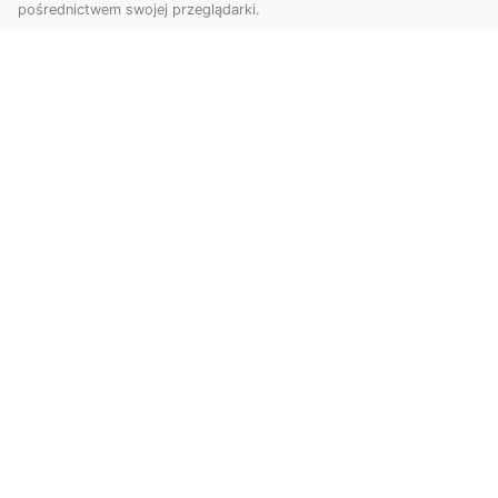
pośrednictwem swojej przeglądarki.
Zdjęcia z drona Tarnów – innowacyjna
perspektywa dla Twoich projektów
Fotografia i filmowanie z drona otwierają nowe
możliwości w promocji, dokumentacji i analizie
wizu...