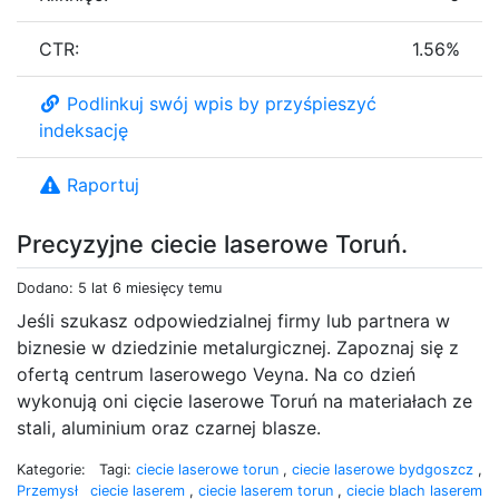
CTR:
1.56%
Podlinkuj swój wpis by przyśpieszyć
indeksację
Raportuj
Precyzyjne ciecie laserowe Toruń.
Dodano: 5 lat 6 miesięcy temu
Jeśli szukasz odpowiedzialnej firmy lub partnera w
biznesie w dziedzinie metalurgicznej. Zapoznaj się z
ofertą centrum laserowego Veyna. Na co dzień
wykonują oni cięcie laserowe Toruń na materiałach ze
stali, aluminium oraz czarnej blasze.
Kategorie:
Tagi:
ciecie laserowe torun
,
ciecie laserowe bydgoszcz
,
Przemysł
ciecie laserem
,
ciecie laserem torun
,
ciecie blach laserem