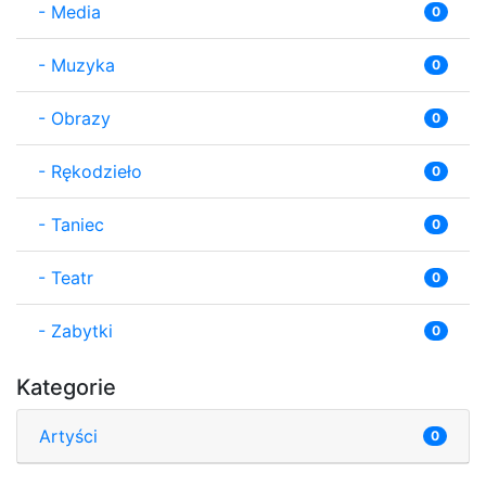
-
Media
0
-
Muzyka
0
-
Obrazy
0
-
Rękodzieło
0
-
Taniec
0
-
Teatr
0
-
Zabytki
0
Kategorie
Artyści
0