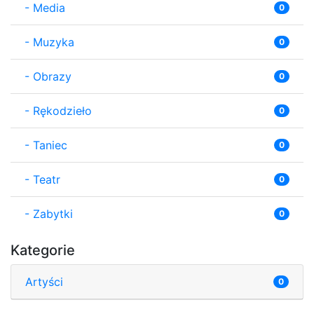
-
Media
0
-
Muzyka
0
-
Obrazy
0
-
Rękodzieło
0
-
Taniec
0
-
Teatr
0
-
Zabytki
0
Kategorie
Artyści
0