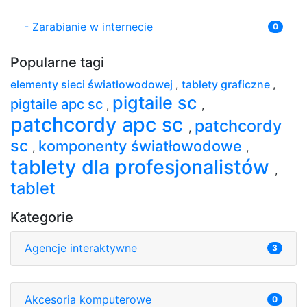
-
Zarabianie w internecie
0
Popularne tagi
elementy sieci światłowodowej
,
tablety graficzne
,
pigtaile sc
pigtaile apc sc
,
,
patchcordy apc sc
patchcordy
,
sc
komponenty światłowodowe
,
,
tablety dla profesjonalistów
,
tablet
Kategorie
Agencje interaktywne
3
Akcesoria komputerowe
0