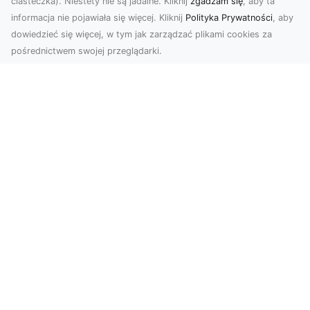
ciasteczka). Niestety nie są jadalne. Kliknij
zgadzam się
, aby ta
informacja nie pojawiała się więcej. Kliknij
Polityka Prywatności
, aby
dowiedzieć się więcej, w tym jak zarządzać plikami cookies za
pośrednictwem swojej przeglądarki.
Zdjęcia z drona Tarnów – innowacyjna
perspektywa dla Twoich projektów
Fotografia i filmowanie z drona otwierają nowe
możliwości w promocji, dokumentacji i analizie
wizu...