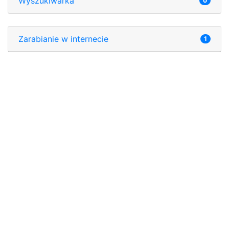
Wyszukiwarka
0
Zarabianie w internecie
1