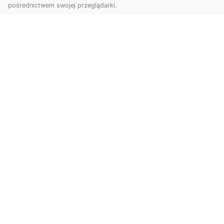
pośrednictwem swojej przeglądarki.
Zdjęcia z drona Tarnów – innowacyjna
perspektywa dla Twoich projektów
Fotografia i filmowanie z drona otwierają nowe
możliwości w promocji, dokumentacji i analizie
wizu...