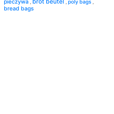
brot beutel
pieczywa
poly bags
,
,
,
bread bags