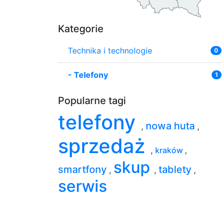
Kategorie
Technika i technologie
0
-
Telefony
1
Popularne tagi
telefony
nowa huta
,
,
sprzedaż
,
kraków
,
skup
smartfony
tablety
,
,
,
serwis