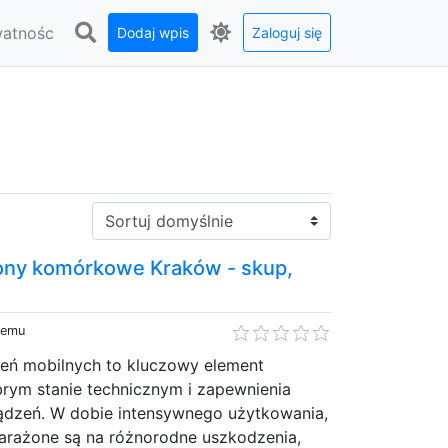
watnośc
Dodaj wpis
Zaloguj się
Sortuj:
fony komórkowe Kraków - skup,
temu
eń mobilnych to kluczowy element
brym stanie technicznym i zapewnienia
ądzeń. W dobie intensywnego użytkowania,
narażone są na różnorodne uszkodzenia,