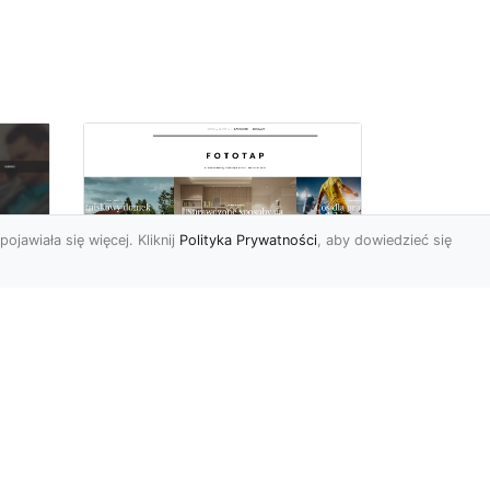
pojawiała się więcej. Kliknij
Polityka Prywatności
, aby dowiedzieć się
y
W swoim domu
poczuj się jak w
u i
Wielkiej Brytanii –
dzięki ozdobom!
Styl angielski w aranżacji
wnętrz znany jest nie od