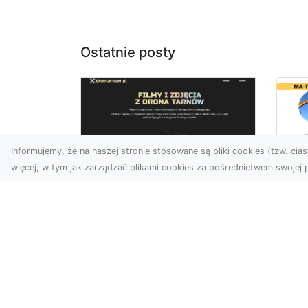
Ostatnie posty
Informujemy, że na naszej stronie stosowane są pliki cookies (tzw. ciast
więcej, w tym jak zarządzać plikami cookies za pośrednictwem swojej p
Us
Zdjęcia z drona
Pr
Tarnów – innowacyjna
Bu
perspektywa dla
Ra
Twoich projektów
T
Fotografia i filmowanie z
Tra
drona otwierają nowe
Bu
możliwości w promocji,