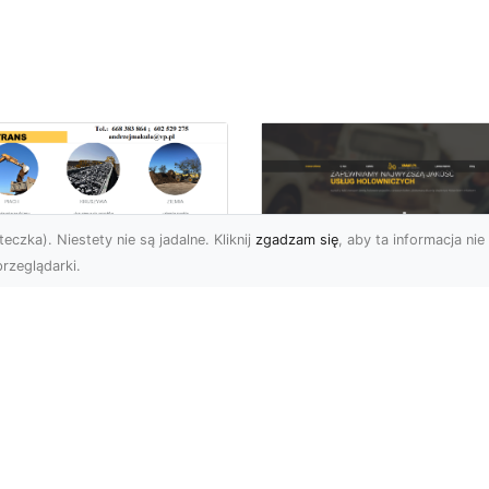
eczka). Niestety nie są jadalne. Kliknij
zgadzam się
, aby ta informacja nie 
rzeglądarki.
ługi Transportowe i
zewóz Materiałów
FHU XMar – Zaufan
dowlanych w
Partner Pomocy
domiu – Oferta MA-
Drogowej w Radomi
RANS
Okolicach
nsport Materiałów
Pomoc Drogowa 24/7 –
dowlanych – Szybko,
Dlaczego Warto Mieć