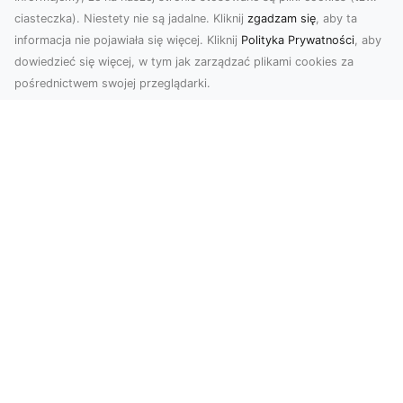
ciasteczka). Niestety nie są jadalne. Kliknij
zgadzam się
, aby ta
informacja nie pojawiała się więcej. Kliknij
Polityka Prywatności
, aby
dowiedzieć się więcej, w tym jak zarządzać plikami cookies za
pośrednictwem swojej przeglądarki.
Zdjęcia z drona Tarnów – innowacyjna
perspektywa dla Twoich projektów
Fotografia i filmowanie z drona otwierają nowe
możliwości w promocji, dokumentacji i analizie
wizu...