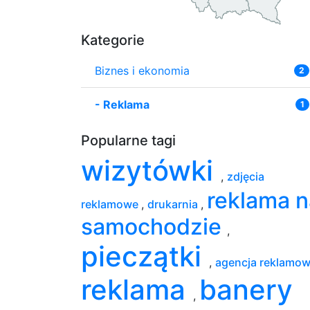
Kategorie
Biznes i ekonomia
2
-
Reklama
1
Popularne tagi
wizytówki
,
zdjęcia
reklama n
reklamowe
,
drukarnia
,
samochodzie
,
pieczątki
,
agencja reklamo
reklama
banery
,