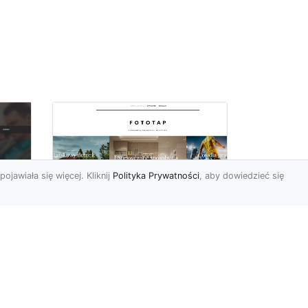
pojawiała się więcej. Kliknij
Polityka Prywatności
, aby dowiedzieć się
y
W swoim domu
poczuj się jak w
u i
Wielkiej Brytanii –
dzięki ozdobom!