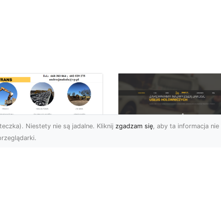
eczka). Niestety nie są jadalne. Kliknij
zgadzam się
, aby ta informacja nie 
rzeglądarki.
ługi Transportowe i
zewóz Materiałów
FHU XMar – Zaufan
dowlanych w
Partner Pomocy
domiu – Oferta MA-
Drogowej w Radomi
RANS
Okolicach
nsport Materiałów