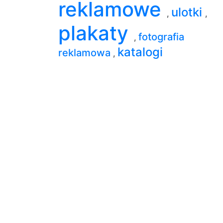
reklamowe
ulotki
,
,
plakaty
fotografia
,
katalogi
reklamowa
,