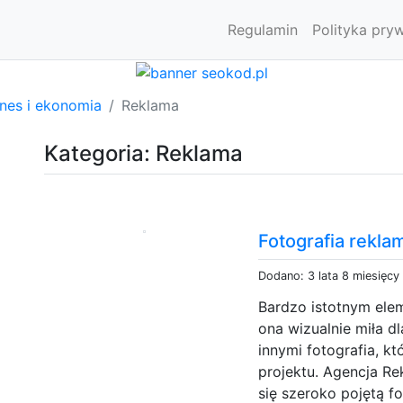
Regulamin
Polityka pry
znes i ekonomia
Reklama
Kategoria: Reklama
Fotografia rekl
Dodano: 3 lata 8 miesięcy
Bardzo istotnym elem
ona wizualnie miła d
innymi fotografia, k
projektu. Agencja R
się szeroko pojętą f