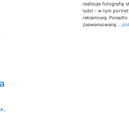
realizuje fotografię 
ludzi - w tym portret
reklamową. Ponadto 
zaawansowaną ...
po
a
wa
,