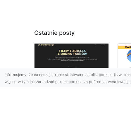
Ostatnie posty
Informujemy, że na naszej stronie stosowane są pliki cookies (tzw. ciast
więcej, w tym jak zarządzać plikami cookies za pośrednictwem swojej p
Us
Zdjęcia z drona
Pr
Tarnów – innowacyjna
Bu
perspektywa dla
Ra
Twoich projektów
T
Fotografia i filmowanie z
Tra