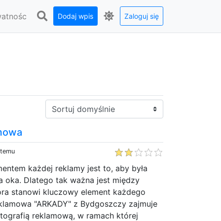
watnośc
Dodaj wpis
Zaloguj się
Sortuj:
amowa
 temu
entem każdej reklamy jest to, aby była
la oka. Dlatego tak ważna jest między
tóra stanowi kluczowy element każdego
eklamowa "ARKADY" z Bydgoszczy zajmuje
otografią reklamową, w ramach której