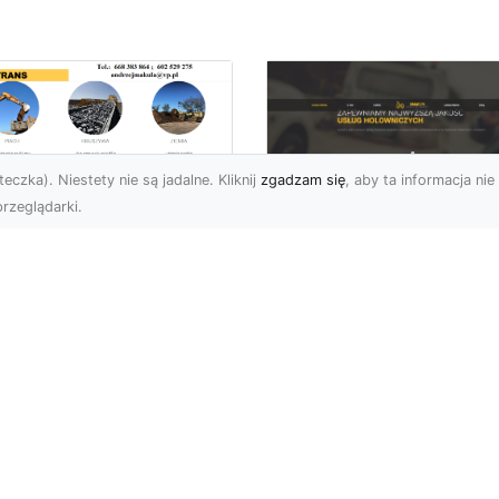
eczka). Niestety nie są jadalne. Kliknij
zgadzam się
, aby ta informacja nie 
rzeglądarki.
ługi Transportowe i
zewóz Materiałów
FHU XMar – Zaufan
dowlanych w
Partner Pomocy
domiu – Oferta MA-
Drogowej w Radomi
RANS
Okolicach
nsport Materiałów
Pomoc Drogowa 24/7 –
dowlanych – Szybko,
Dlaczego Warto Mieć
awnie i Bezpiecznie
Numer Do FHU XMar?
rma MA-TRANS z
Podczas podróży nigdy 
omia oferuj...