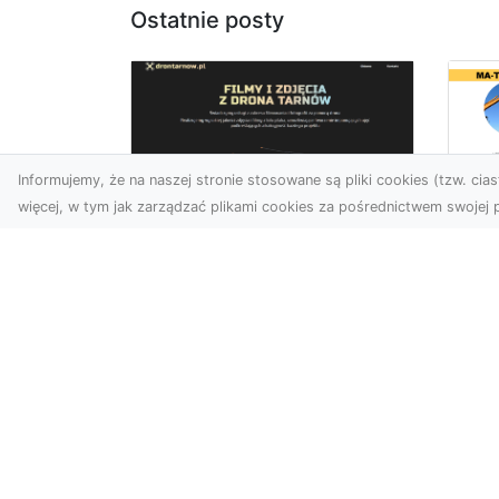
Ostatnie posty
Informujemy, że na naszej stronie stosowane są pliki cookies (tzw. ciast
więcej, w tym jak zarządzać plikami cookies za pośrednictwem swojej p
Us
Zdjęcia z drona
Pr
Tarnów – innowacyjna
Bu
perspektywa dla
Ra
Twoich projektów
T
Fotografia i filmowanie z
Tra
drona otwierają nowe
Bu
możliwości w promocji,
Spr
dokumentacji i analizie
Fi
wizu...
Rad