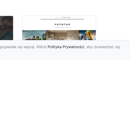
pojawiała się więcej. Kliknij
Polityka Prywatności
, aby dowiedzieć się
y
W swoim domu
poczuj się jak w
u i
Wielkiej Brytanii –
dzięki ozdobom!
Styl angielski w aranżacji
wnętrz znany jest nie od
dziś. Wiele osób bardzo go
nie
docenia za charakt...