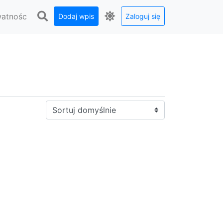
watnośc
Dodaj wpis
Zaloguj się
Sortuj: