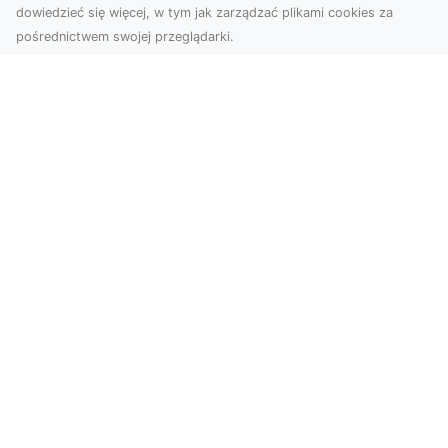
dowiedzieć się więcej, w tym jak zarządzać plikami cookies za
pośrednictwem swojej przeglądarki.
Zdjęcia z drona Tarnów – innowacyjna
perspektywa dla Twoich projektów
Fotografia i filmowanie z drona otwierają nowe
możliwości w promocji, dokumentacji i analizie
wizu...