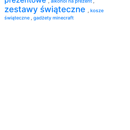
,
alkohol na prezent
,
zestawy świąteczne
,
kosze
świąteczne
,
gadżety minecraft