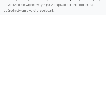
dowiedzieć się więcej, w tym jak zarządzać plikami cookies za
pośrednictwem swojej przeglądarki.
Zdjęcia z drona Tarnów – innowacyjna
perspektywa dla Twoich projektów
Fotografia i filmowanie z drona otwierają nowe
możliwości w promocji, dokumentacji i analizie
wizu...