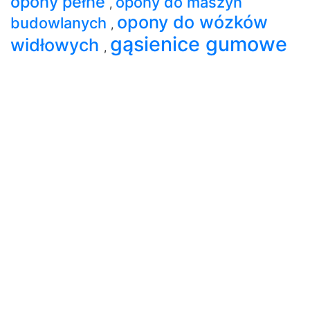
opony pełne
opony do maszyn
,
opony do wózków
budowlanych
,
gąsienice gumowe
widłowych
,