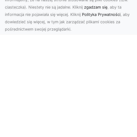
ciasteczka). Niestety nie są jadalne. Kliknij
zgadzam się
, aby ta
informacja nie pojawiała się więcej. Kliknij
Polityka Prywatności
, aby
dowiedzieć się więcej, w tym jak zarządzać plikami cookies za
pośrednictwem swojej przeglądarki.
Zdjęcia z drona Tarnów – innowacyjna
perspektywa dla Twoich projektów
Fotografia i filmowanie z drona otwierają nowe
możliwości w promocji, dokumentacji i analizie
wizu...