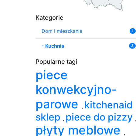
Kategorie
Dom i mieszkanie
1
-
Kuchnia
3
Popularne tagi
piece
konwekcyjno-
parowe
kitchenaid
,
sklep
piece do pizzy
,
płyty meblowe
,