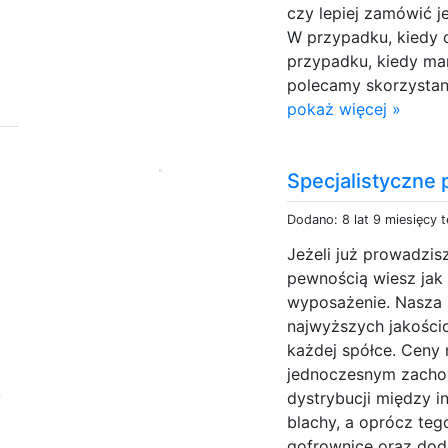
czy lepiej zamówić 
W przypadku, kiedy 
przypadku, kiedy ma
polecamy skorzystani
pokaż więcej »
Specjalistyczne 
Dodano: 8 lat 9 miesięcy 
Jeżeli już prowadzis
pewnością wiesz jak 
wyposażenie. Nasza 
najwyższych jakości
każdej spółce. Ceny
jednoczesnym zacho
,
dystrybucji między i
blachy, a oprócz teg
gofrownice oraz doda