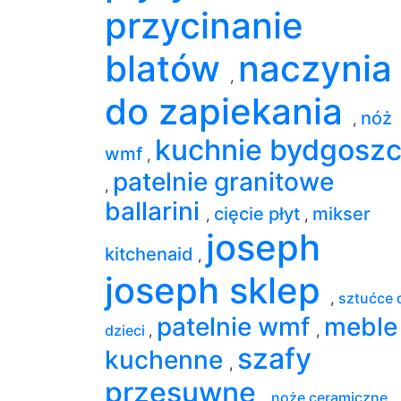
przycinanie
blatów
naczynia
,
do zapiekania
nóż
,
kuchnie bydgosz
wmf
,
patelnie granitowe
,
ballarini
cięcie płyt
mikser
,
,
joseph
kitchenaid
,
joseph sklep
,
sztućce 
patelnie wmf
meble
dzieci
,
,
szafy
kuchenne
,
przesuwne
,
noże ceramiczne
,