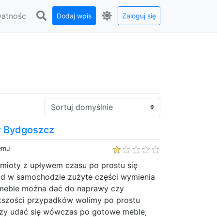
watnośc
Dodaj wpis
Zaloguj się
Sortuj:
r Bydgoszcz
temu
dmioty z upływem czasu po prostu się
ad w samochodzie zużyte części wymienia
i meble można dać do naprawy czy
ększości przypadków wolimy po prostu
zy udać się wówczas po gotowe meble,