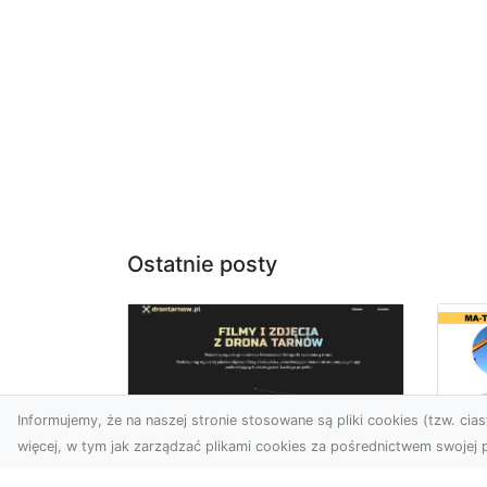
Ostatnie posty
Informujemy, że na naszej stronie stosowane są pliki cookies (tzw. ciast
więcej, w tym jak zarządzać plikami cookies za pośrednictwem swojej p
Us