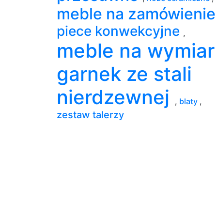
meble na zamówieni
piece konwekcyjne
,
meble na wymia
garnek ze stali
nierdzewnej
,
blaty
,
zestaw talerzy