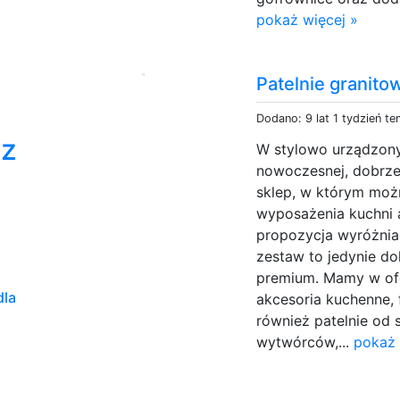
pokaż więcej »
Patelnie granitow
Dodano: 9 lat 1 tydzień t
cz
W stylowo urządzon
nowoczesnej, dobrze
sklep, w którym moż
wyposażenia kuchni a
propozycja wyróżnia
zestaw to jedynie d
premium. Mamy w ofe
dla
akcesoria kuchenne, 
również patelnie o
wytwórców,...
pokaż 