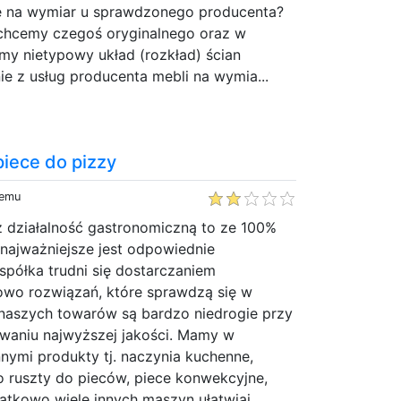
je na wymiar u sprawdzonego producenta?
chcemy czegoś oryginalnego oraz w
my nietypowy układ (rozkład) ścian
e z usług producenta mebli na wymia...
piece do pizzy
temu
z działalność gastronomiczną to ze 100%
najważniejsze jest odpowiednie
spółka trudni się dostarczaniem
owo rozwiązań, które sprawdzą się w
 naszych towarów są bardzo niedrogie przy
waniu najwyższej jakości. Mamy w
nnymi produkty tj. naczynia kuchenne,
o ruszty do pieców, piece konwekcyjne,
tkowo wiele innych maszyn ułatwiaj...