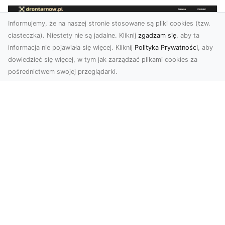
Informujemy, że na naszej stronie stosowane są pliki cookies (tzw.
ciasteczka). Niestety nie są jadalne. Kliknij
zgadzam się
, aby ta
informacja nie pojawiała się więcej. Kliknij
Polityka Prywatności
, aby
dowiedzieć się więcej, w tym jak zarządzać plikami cookies za
pośrednictwem swojej przeglądarki.
Zdjęcia z drona Tarnów – innowacyjna
perspektywa dla Twoich projektów
Fotografia i filmowanie z drona otwierają nowe
możliwości w promocji, dokumentacji i analizie
wizu...