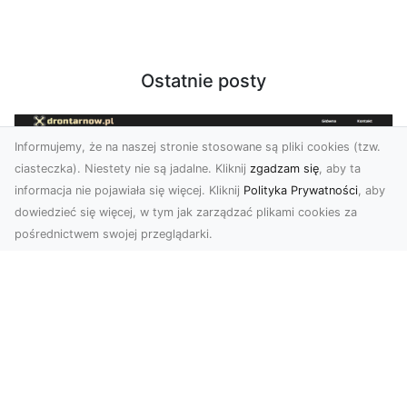
Ostatnie posty
Informujemy, że na naszej stronie stosowane są pliki cookies (tzw.
ciasteczka). Niestety nie są jadalne. Kliknij
zgadzam się
, aby ta
informacja nie pojawiała się więcej. Kliknij
Polityka Prywatności
, aby
dowiedzieć się więcej, w tym jak zarządzać plikami cookies za
pośrednictwem swojej przeglądarki.
Zdjęcia z drona Tarnów – innowacyjna
perspektywa dla Twoich projektów
Fotografia i filmowanie z drona otwierają nowe