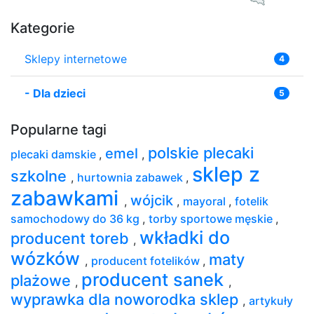
Kategorie
Sklepy internetowe
4
-
Dla dzieci
5
Popularne tagi
polskie plecaki
emel
plecaki damskie
,
,
sklep z
szkolne
,
hurtownia zabawek
,
zabawkami
wójcik
,
,
mayoral
,
fotelik
samochodowy do 36 kg
,
torby sportowe męskie
,
wkładki do
producent toreb
,
wózków
maty
,
producent fotelików
,
producent sanek
plażowe
,
,
wyprawka dla noworodka sklep
,
artykuły