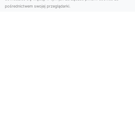
pośrednictwem swojej przeglądarki.
Zdjęcia z drona Tarnów – innowacyjna
perspektywa dla Twoich projektów
Fotografia i filmowanie z drona otwierają nowe
możliwości w promocji, dokumentacji i analizie
wizu...
Usługi Transportowe i Przewóz
Materiałów Budowlanych w Radomiu –
Oferta MA-TRANS
Transport Materiałów Budowlanych – Szybko,