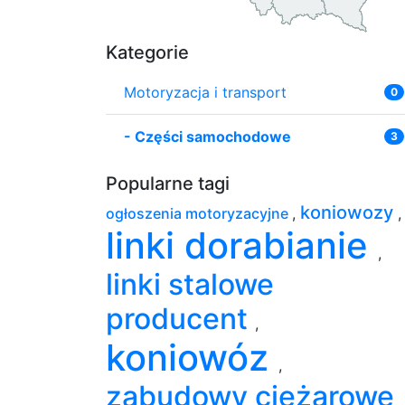
Kategorie
Motoryzacja i transport
0
-
Części samochodowe
3
Popularne tagi
koniowozy
ogłoszenia motoryzacyjne
,
,
linki dorabianie
,
linki stalowe
producent
,
koniowóz
,
zabudowy ciężarowe
,