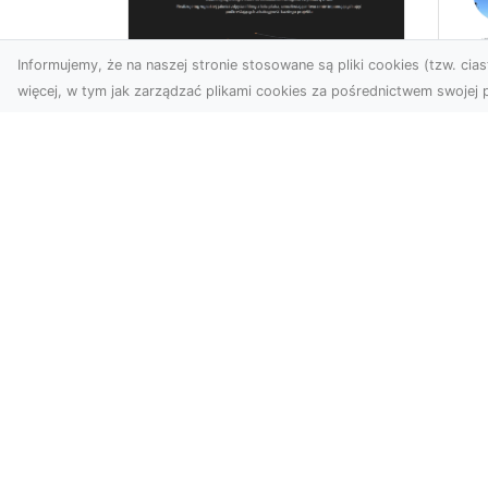
Informujemy, że na naszej stronie stosowane są pliki cookies (tzw. ciast
więcej, w tym jak zarządzać plikami cookies za pośrednictwem swojej p
Us
Zdjęcia z drona
Pr
Tarnów – innowacyjna
Bu
perspektywa dla
Ra
Twoich projektów
T
Fotografia i filmowanie z
Tra
drona otwierają nowe
Bu
możliwości w promocji,
Spr
dokumentacji i analizie
Fi
wizu...
Rad
arteego.pl - katalog stron