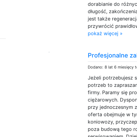
dorabianie do różny
długość, zakończenia
jest także regenerac
przywrócić prawidłow
pokaż więcej »
Profesjonalne z
Dodano: 8 lat 6 miesięcy 
Jeżeli potrzebujes
potrzeb to zaprasza
firmy. Paramy się p
ciężarowych. Dyspo
przy jednoczesnym z
oferta obejmuje w ty
koniowozy, przyczepy
poza budową tego ro
serwisowaniem. Dzięk