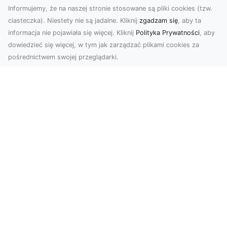
Informujemy, że na naszej stronie stosowane są pliki cookies (tzw.
ciasteczka). Niestety nie są jadalne. Kliknij
zgadzam się
, aby ta
informacja nie pojawiała się więcej. Kliknij
Polityka Prywatności
, aby
dowiedzieć się więcej, w tym jak zarządzać plikami cookies za
pośrednictwem swojej przeglądarki.
Zdjęcia z drona Tarnów – innowacyjna
perspektywa dla Twoich projektów
Fotografia i filmowanie z drona otwierają nowe
możliwości w promocji, dokumentacji i analizie
wizu...