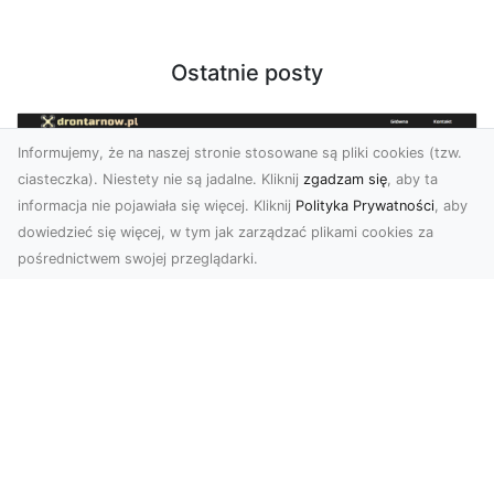
Ostatnie posty
Informujemy, że na naszej stronie stosowane są pliki cookies (tzw.
ciasteczka). Niestety nie są jadalne. Kliknij
zgadzam się
, aby ta
informacja nie pojawiała się więcej. Kliknij
Polityka Prywatności
, aby
dowiedzieć się więcej, w tym jak zarządzać plikami cookies za
pośrednictwem swojej przeglądarki.
Zdjęcia z drona Tarnów – innowacyjna
perspektywa dla Twoich projektów
Fotografia i filmowanie z drona otwierają nowe
możliwości w promocji, dokumentacji i analizie