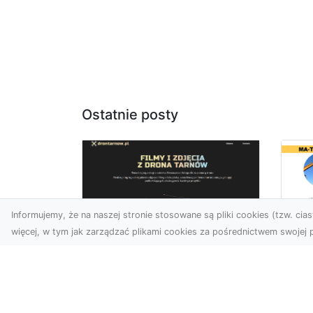
Ostatnie posty
Informujemy, że na naszej stronie stosowane są pliki cookies (tzw. ciast
więcej, w tym jak zarządzać plikami cookies za pośrednictwem swojej p
Us
Zdjęcia z drona
Pr
Tarnów – innowacyjna
Bu
perspektywa dla
Ra
Twoich projektów