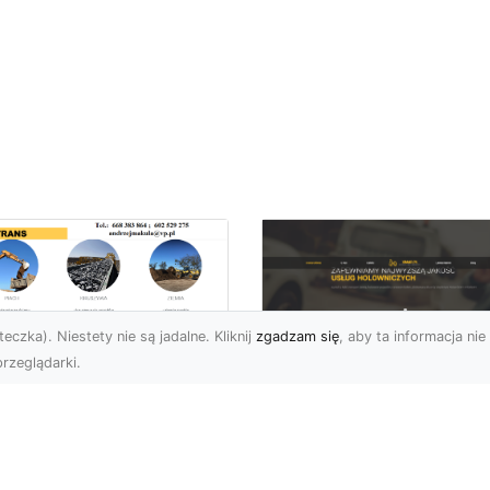
eczka). Niestety nie są jadalne. Kliknij
zgadzam się
, aby ta informacja nie 
rzeglądarki.
ługi Transportowe i
zewóz Materiałów
FHU XMar – Zaufan
dowlanych w
Partner Pomocy
domiu – Oferta MA-
Drogowej w Radomi