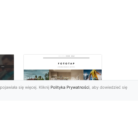
pojawiała się więcej. Kliknij
Polityka Prywatności
, aby dowiedzieć się
y
W swoim domu
poczuj się jak w
u i
Wielkiej Brytanii –
dzięki ozdobom!