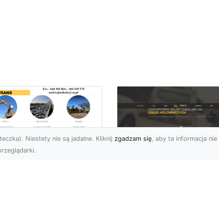
eczka). Niestety nie są jadalne. Kliknij
zgadzam się
, aby ta informacja nie 
rzeglądarki.
ługi Transportowe i
zewóz Materiałów
FHU XMar – Zaufan
dowlanych w
Partner Pomocy
domiu – Oferta MA-
Drogowej w Radomi
RANS
Okolicach