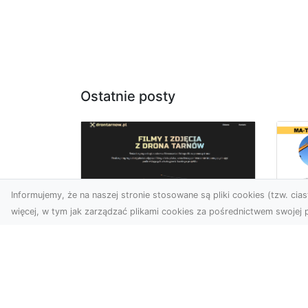
Ostatnie posty
Informujemy, że na naszej stronie stosowane są pliki cookies (tzw. ciast
więcej, w tym jak zarządzać plikami cookies za pośrednictwem swojej p
Us
Zdjęcia z drona
Pr
Tarnów – innowacyjna
Bu
perspektywa dla
Ra
Twoich projektów
T