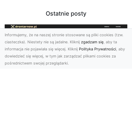
Ostatnie posty
Informujemy, że na naszej stronie stosowane są pliki cookies (tzw.
ciasteczka). Niestety nie są jadalne. Kliknij
zgadzam się
, aby ta
informacja nie pojawiała się więcej. Kliknij
Polityka Prywatności
, aby
dowiedzieć się więcej, w tym jak zarządzać plikami cookies za
pośrednictwem swojej przeglądarki.
Zdjęcia z drona Tarnów – innowacyjna
perspektywa dla Twoich projektów
Fotografia i filmowanie z drona otwierają nowe
możliwości w promocji, dokumentacji i analizie