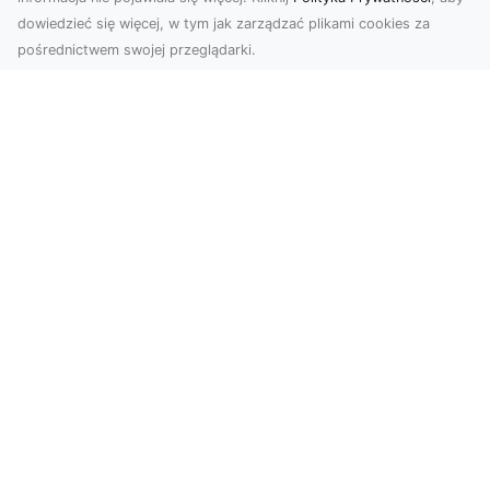
dowiedzieć się więcej, w tym jak zarządzać plikami cookies za
pośrednictwem swojej przeglądarki.
Zdjęcia z drona Tarnów – innowacyjna
perspektywa dla Twoich projektów
Fotografia i filmowanie z drona otwierają nowe
możliwości w promocji, dokumentacji i analizie
wizu...