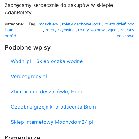
Zachęcamy serdecznie do zakupów w sklepie
AdanRolety.
Kategorie:
Tagi:
moskitiery
,
rolety dachowe łódź
,
rolety dzień noc
Dom i
,
rolety rzymskie
,
rolety wolnowiszące
,
zasłony
ogród
panelowe
Podobne wpisy
Wodni.pl - Sklep oczka wodne
Verdeogrody.pl
Zbiorniki na deszczówkę Haba
Ozdobne grzejniki producenta Brem
Sklep internetowy Modnydom24.pl
Komentarze