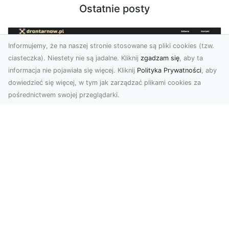
Ostatnie posty
Informujemy, że na naszej stronie stosowane są pliki cookies (tzw.
ciasteczka). Niestety nie są jadalne. Kliknij
zgadzam się
, aby ta
informacja nie pojawiała się więcej. Kliknij
Polityka Prywatności
, aby
dowiedzieć się więcej, w tym jak zarządzać plikami cookies za
pośrednictwem swojej przeglądarki.
Zdjęcia z drona Tarnów – innowacyjna
perspektywa dla Twoich projektów
Fotografia i filmowanie z drona otwierają nowe
możliwości w promocji, dokumentacji i analizie
wizu...