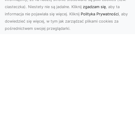
ciasteczka). Niestety nie są jadalne. Kliknij
zgadzam się
, aby ta
informacja nie pojawiała się więcej. Kliknij
Polityka Prywatności
, aby
dowiedzieć się więcej, w tym jak zarządzać plikami cookies za
pośrednictwem swojej przeglądarki.
Zdjęcia z drona Tarnów – innowacyjna
perspektywa dla Twoich projektów
Fotografia i filmowanie z drona otwierają nowe
możliwości w promocji, dokumentacji i analizie
wizu...