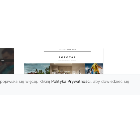
pojawiała się więcej. Kliknij
Polityka Prywatności
, aby dowiedzieć się
y
W swoim domu
poczuj się jak w
u i
Wielkiej Brytanii –
dzięki ozdobom!