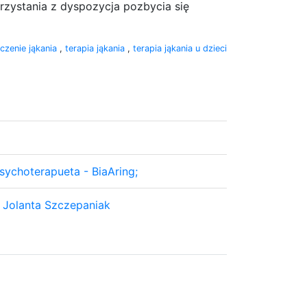
orzystania z dyspozycja pozbycia się
eczenie jąkania
,
terapia jąkania
,
terapia jąkania u dzieci
sychoterapueta - BiaAring;
 Jolanta Szczepaniak