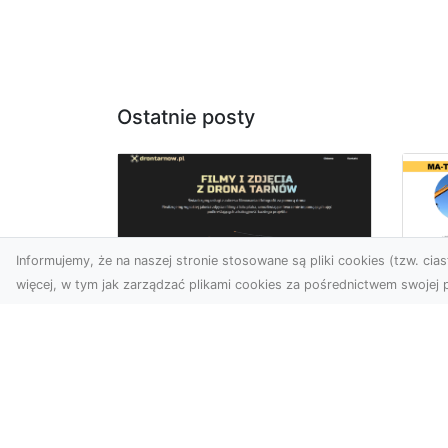
Ostatnie posty
Informujemy, że na naszej stronie stosowane są pliki cookies (tzw. ciast
więcej, w tym jak zarządzać plikami cookies za pośrednictwem swojej p
Us
Zdjęcia z drona
Pr
Tarnów – innowacyjna
Bu
perspektywa dla
Ra
Twoich projektów
T
Fotografia i filmowanie z
Tra