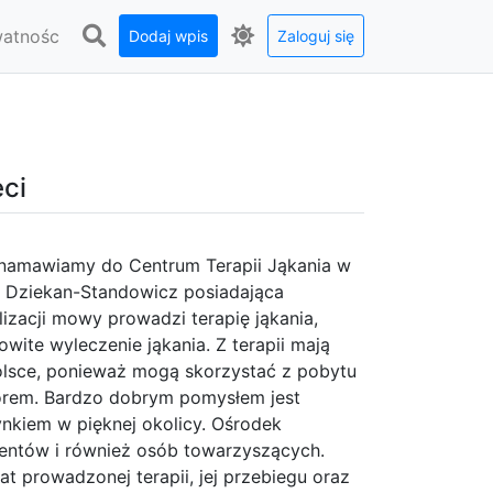
watnośc
Dodaj wpis
Zaloguj się
eci
 namawiamy do Centrum Terapii Jąkania w
 Dziekan-Standowicz posiadająca
alizacji mowy prowadzi terapię jąkania,
owite wyleczenie jąkania. Z terapii mają
olsce, ponieważ mogą skorzystać z pobytu
rem. Bardzo dobrym pomysłem jest
ynkiem w pięknej okolicy. Ośrodek
jentów i również osób towarzyszących.
t prowadzonej terapii, jej przebiegu oraz