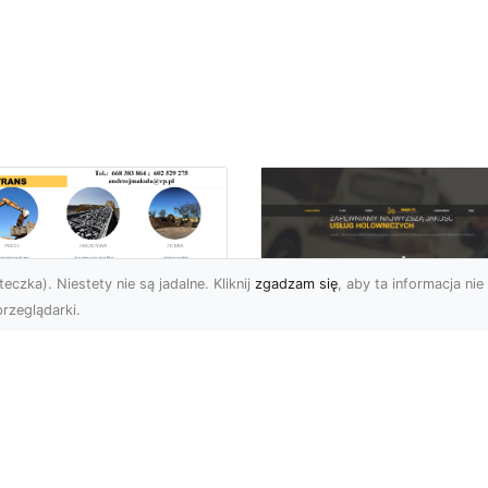
eczka). Niestety nie są jadalne. Kliknij
zgadzam się
, aby ta informacja nie 
rzeglądarki.
ługi Transportowe i
zewóz Materiałów
FHU XMar – Zaufan
dowlanych w
Partner Pomocy
domiu – Oferta MA-
Drogowej w Radomi
RANS
Okolicach
nsport Materiałów