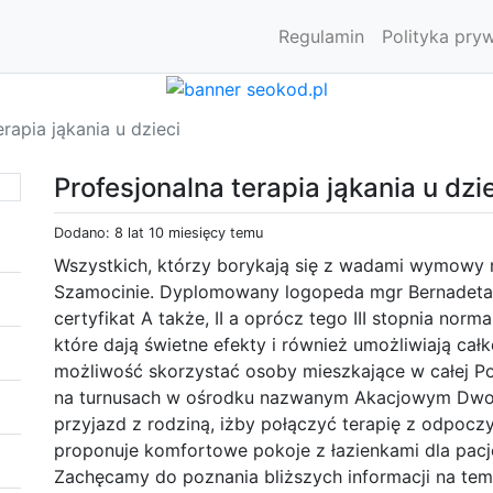
Regulamin
Polityka pry
erapia jąkania u dzieci
Profesjonalna terapia jąkania u dzi
Dodano: 8 lat 10 miesięcy temu
Wszystkich, którzy borykają się z wadami wymowy
Szamocinie. Dyplomowany logopeda mgr Bernadeta
certyfikat A także, II a oprócz tego III stopnia norm
które dają świetne efekty i również umożliwiają całk
możliwość skorzystać osoby mieszkające w całej P
na turnusach w ośrodku nazwanym Akacjowym Dwo
przyjazd z rodziną, iżby połączyć terapię z odpocz
proponuje komfortowe pokoje z łazienkami dla pac
Zachęcamy do poznania bliższych informacji na tema