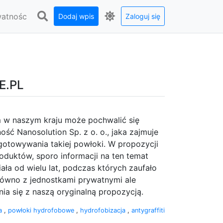
watnośc
Dodaj wpis
Zaloguj się
E.PL
m w naszym kraju może pochwalić się
lność Nanosolution Sp. z o. o., jaka zajmuje
otowywania takiej powłoki. W propozycji
oduktów, sporo informacji na ten temat
iała od wielu lat, podczas których zaufało
ówno z jednostkami prywatnymi ale
ia się z naszą oryginalną propozycją.
wa
,
powłoki hydrofobowe
,
hydrofobizacja
,
antygraffiti