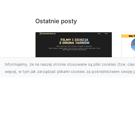
Ostatnie posty
Informujemy, że na naszej stronie stosowane są pliki cookies (tzw. ciast
więcej, w tym jak zarządzać plikami cookies za pośrednictwem swojej p
Us
Zdjęcia z drona
Pr
Tarnów – innowacyjna
Bu
perspektywa dla
Ra
Twoich projektów
T
Fotografia i filmowanie z
Tra
drona otwierają nowe
Bu
możliwości w promocji,
Spr