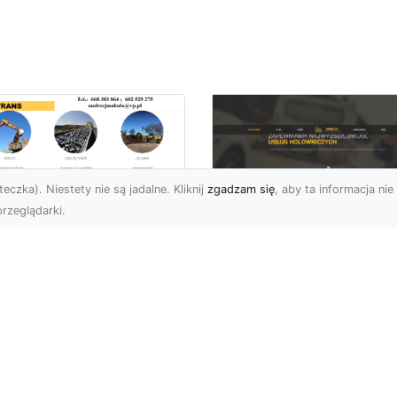
eczka). Niestety nie są jadalne. Kliknij
zgadzam się
, aby ta informacja nie 
rzeglądarki.
ługi Transportowe i
zewóz Materiałów
FHU XMar – Zaufan
dowlanych w
Partner Pomocy
domiu – Oferta MA-
Drogowej w Radomi
RANS
Okolicach
nsport Materiałów
Pomoc Drogowa 24/7 –
dowlanych – Szybko,
Dlaczego Warto Mieć
awnie i Bezpiecznie