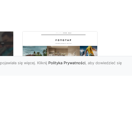
pojawiała się więcej. Kliknij
Polityka Prywatności
, aby dowiedzieć się
y
W swoim domu
poczuj się jak w
u i
Wielkiej Brytanii –
dzięki ozdobom!
Styl angielski w aranżacji
wnętrz znany jest nie od