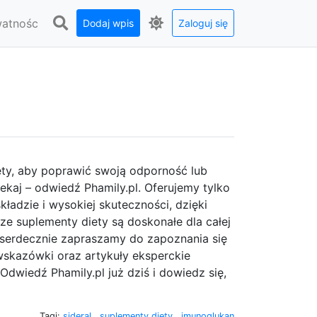
watnośc
Dodaj wpis
Zaloguj się
ety, aby poprawić swoją odporność lub
ekaj – odwiedź Phamily.pl. Oferujemy tylko
ładzie i wysokiej skuteczności, dzięki
ze suplementy diety są doskonałe dla całej
o serdecznie zapraszamy do zapoznania się
wskazówki oraz artykuły eksperckie
 Odwiedź Phamily.pl już dziś i dowiedz się,
Tagi:
sideral
,
suplementy diety
,
imunoglukan