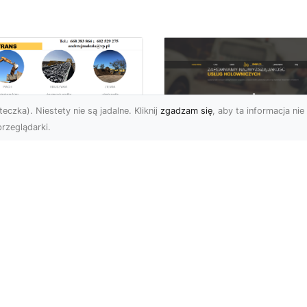
eczka). Niestety nie są jadalne. Kliknij
zgadzam się
, aby ta informacja nie 
rzeglądarki.
ługi Transportowe i
zewóz Materiałów
FHU XMar – Zaufan
dowlanych w
Partner Pomocy
domiu – Oferta MA-
Drogowej w Radomi
RANS
Okolicach
nsport Materiałów
Pomoc Drogowa 24/7 –
dowlanych – Szybko,
Dlaczego Warto Mieć
awnie i Bezpiecznie
Numer Do FHU XMar?
rma MA-TRANS z
Podczas podróży nigdy 
omia oferuj...