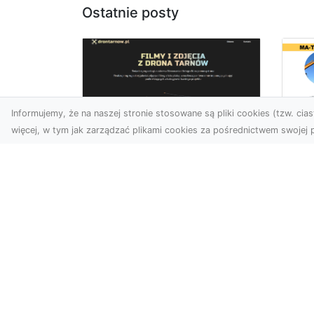
Ostatnie posty
Informujemy, że na naszej stronie stosowane są pliki cookies (tzw. ciast
więcej, w tym jak zarządzać plikami cookies za pośrednictwem swojej p
Us
Zdjęcia z drona
Pr
Tarnów – innowacyjna
Bu
perspektywa dla
Ra
Twoich projektów
T
Fotografia i filmowanie z
Tra
drona otwierają nowe
Bu
możliwości w promocji,
Spr
dokumentacji i analizie
Fi
wizu...
Rad