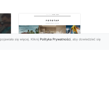
pojawiała się więcej. Kliknij
Polityka Prywatności
, aby dowiedzieć się
y
W swoim domu
poczuj się jak w
u i
Wielkiej Brytanii –
dzięki ozdobom!
Styl angielski w aranżacji
wnętrz znany jest nie od
dziś. Wiele osób bardzo go
nie
docenia za charakt...