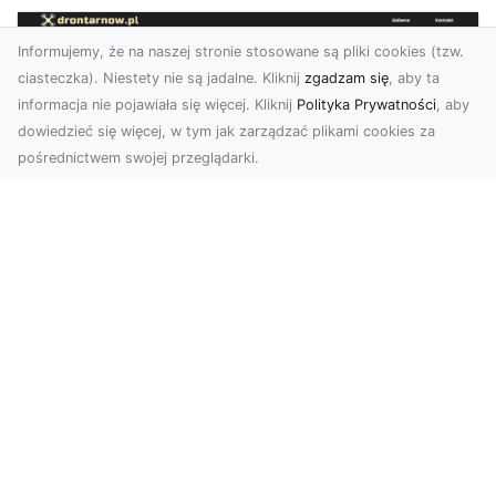
Informujemy, że na naszej stronie stosowane są pliki cookies (tzw.
ciasteczka). Niestety nie są jadalne. Kliknij
zgadzam się
, aby ta
informacja nie pojawiała się więcej. Kliknij
Polityka Prywatności
, aby
dowiedzieć się więcej, w tym jak zarządzać plikami cookies za
pośrednictwem swojej przeglądarki.
Zdjęcia z drona Tarnów – innowacyjna
perspektywa dla Twoich projektów
Fotografia i filmowanie z drona otwierają nowe
możliwości w promocji, dokumentacji i analizie
wizu...