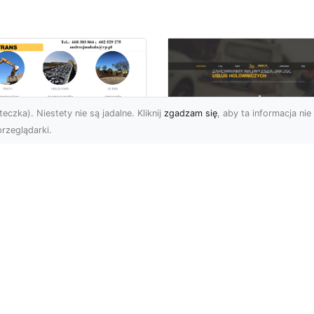
eczka). Niestety nie są jadalne. Kliknij
zgadzam się
, aby ta informacja nie 
rzeglądarki.
ługi Transportowe i
zewóz Materiałów
FHU XMar – Zaufan
dowlanych w
Partner Pomocy
domiu – Oferta MA-
Drogowej w Radomi
RANS
Okolicach
nsport Materiałów
Pomoc Drogowa 24/7 –
dowlanych – Szybko,
Dlaczego Warto Mieć
awnie i Bezpiecznie
Numer Do FHU XMar?
rma MA-TRANS z
Podczas podróży nigdy 
omia oferuj...