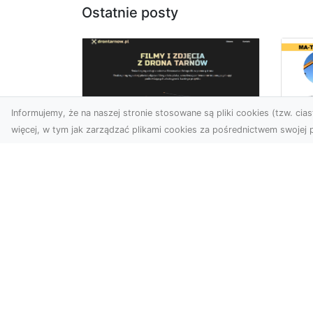
Ostatnie posty
Informujemy, że na naszej stronie stosowane są pliki cookies (tzw. ciast
więcej, w tym jak zarządzać plikami cookies za pośrednictwem swojej p
Us
Zdjęcia z drona
Pr
Tarnów – innowacyjna
Bu
perspektywa dla
Ra
Twoich projektów
T
Fotografia i filmowanie z
Tra
drona otwierają nowe
Bu
możliwości w promocji,
Spr
dokumentacji i analizie
Fi
wizu...
Rad