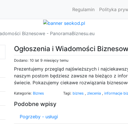
Regulamin
Polityka pry
iadomości Biznesowe - PanoramaBiznesu.eu
Ogłoszenia i Wiadomości Bizneso
Dodano: 10 lat 9 miesięcy temu
Prezentujemy przegląd najświeższych i najciekaws
naszym postom będziesz zawsze na bieżąco z inform
świecie. Pokazujemy ciekawe rozwiązania biznesowe
Kategorie:
Biznes
Tagi:
biznes
,
zlecenia
,
informacje b
Podobne wpisy
Pogrzeby - usługi