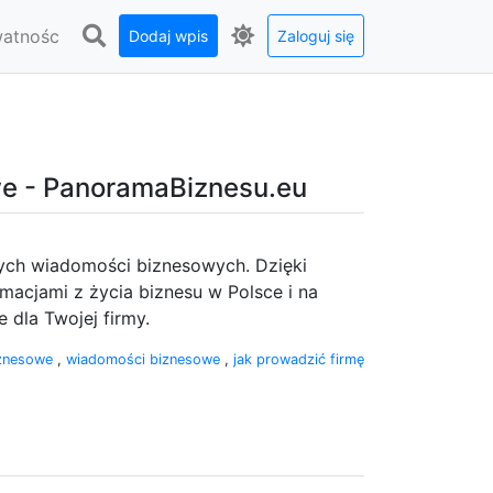
watnośc
Dodaj wpis
Zaloguj się
we - PanoramaBiznesu.eu
zych wiadomości biznesowych. Dzięki
acjami z życia biznesu w Polsce i na
 dla Twojej firmy.
iznesowe
,
wiadomości biznesowe
,
jak prowadzić firmę