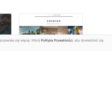
pojawiała się więcej. Kliknij
Polityka Prywatności
, aby dowiedzieć się
y
W swoim domu
poczuj się jak w
u i
Wielkiej Brytanii –
dzięki ozdobom!
Styl angielski w aranżacji
wnętrz znany jest nie od
dziś. Wiele osób bardzo go
nie
docenia za charakt...