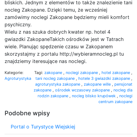
bliskich. Jednym z elementów to także znalezienie tani
nocleg Zakopane. Dzięki temu, że wcześniej
zamówimy noclegi Zakopane będziemy mieli komfort
psychiczny.
Wielu z nas szuka dobrych kwater np. hotel 4
gwiazdki ZakopaneTakich ośrodków jest w Tatrach
wiele. Planując spędzenie czasu w Zakopanem
skorzystajmy z portalu http://wybieramnocleg.pl tu
znajdziemy iteresujące nas noclegi.
Kategorie:
Tagi:
zakopane
,
noclegi zakopane
,
hotel zakopane
,
Agroturystyka
tani nocleg zakopane
,
hotele 3 gwiazdki zakopane
,
agroturystyka zakopane
,
zakopane wille
,
pensjonat
zakopane
,
ośrodek wczasowy zakopane
,
nocleg dla
rodzin zakopane
,
nocleg blisko krupówek
,
noclegi
centrum zakopane
Podobne wpisy
Portal o Turystyce Wiejskiej