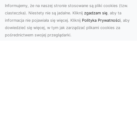
Informujemy, że na naszej stronie stosowane są pliki cookies (tzw.
ciasteczka). Niestety nie są jadalne. Kliknij
zgadzam się
, aby ta
informacja nie pojawiała się więcej. Kliknij
Polityka Prywatności
, aby
dowiedzieć się więcej, w tym jak zarządzać plikami cookies za
pośrednictwem swojej przeglądarki.
Zdjęcia z drona Tarnów – innowacyjna
perspektywa dla Twoich projektów
Fotografia i filmowanie z drona otwierają nowe
możliwości w promocji, dokumentacji i analizie
wizu...