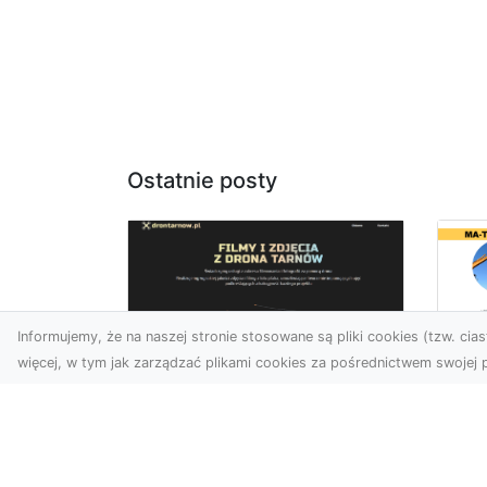
Ostatnie posty
Informujemy, że na naszej stronie stosowane są pliki cookies (tzw. ciast
więcej, w tym jak zarządzać plikami cookies za pośrednictwem swojej p
Us
Zdjęcia z drona
Pr
Tarnów – innowacyjna
Bu
perspektywa dla
Ra
Twoich projektów