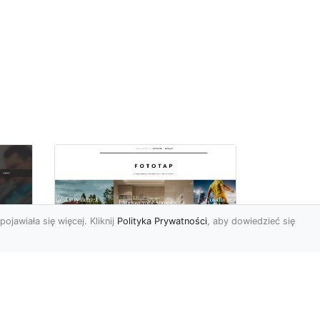
pojawiała się więcej. Kliknij
Polityka Prywatności
, aby dowiedzieć się
y
W swoim domu
poczuj się jak w
u i
Wielkiej Brytanii –