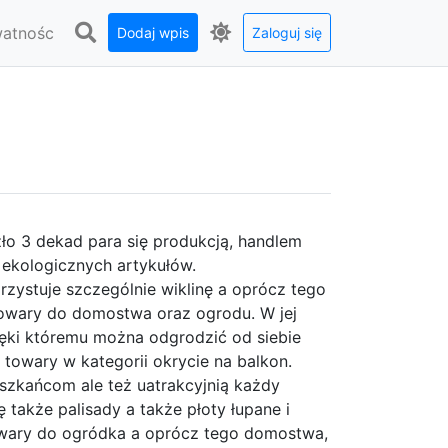
watnośc
Dodaj wpis
Zaloguj się
ło 3 dekad para się produkcją, handlem
 ekologicznych artykułów.
zystuje szczególnie wiklinę a oprócz tego
towary do domostwa oraz ogrodu. W jej
ęki któremu można odgrodzić od siebie
 towary w kategorii okrycie na balkon.
eszkańcom ale też uatrakcyjnią każdy
 także palisady a także płoty łupane i
towary do ogródka a oprócz tego domostwa,