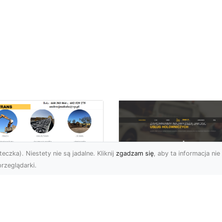
eczka). Niestety nie są jadalne. Kliknij
zgadzam się
, aby ta informacja nie 
rzeglądarki.
ługi Transportowe i
zewóz Materiałów
FHU XMar – Zaufan
dowlanych w
Partner Pomocy
domiu – Oferta MA-
Drogowej w Radomi