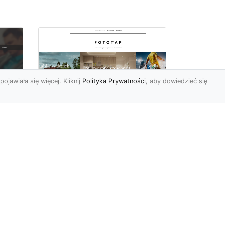
pojawiała się więcej. Kliknij
Polityka Prywatności
, aby dowiedzieć się
y
W swoim domu
poczuj się jak w
u i
Wielkiej Brytanii –
dzięki ozdobom!
Styl angielski w aranżacji
wnętrz znany jest nie od
dziś. Wiele osób bardzo go
nie
docenia za charakt...