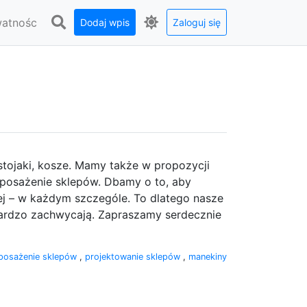
watnośc
Dodaj wpis
Zaloguj się
 stojaki, kosze. Mamy także w propozycji
yposażenie sklepów. Dbamy o to, aby
iej – w każdym szczególe. To dlatego nasze
ardzo zachwycają. Zapraszamy serdecznie
posażenie sklepów
,
projektowanie sklepów
,
manekiny