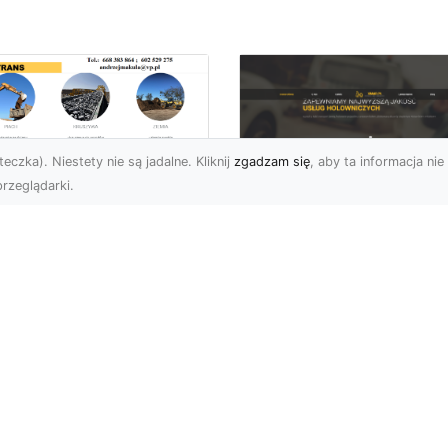
eczka). Niestety nie są jadalne. Kliknij
zgadzam się
, aby ta informacja nie 
rzeglądarki.
ługi Transportowe i
zewóz Materiałów
FHU XMar – Zaufan
dowlanych w
Partner Pomocy
domiu – Oferta MA-
Drogowej w Radomi
RANS
Okolicach
nsport Materiałów
Pomoc Drogowa 24/7 –
dowlanych – Szybko,
Dlaczego Warto Mieć
awnie i Bezpiecznie
Numer Do FHU XMar?
rma MA-TRANS z
Podczas podróży nigdy 
omia oferuj...