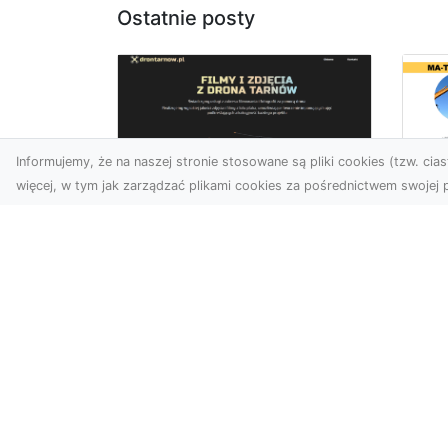
Ostatnie posty
Informujemy, że na naszej stronie stosowane są pliki cookies (tzw. ciast
więcej, w tym jak zarządzać plikami cookies za pośrednictwem swojej p
Us
Zdjęcia z drona
Pr
Tarnów – innowacyjna
Bu
perspektywa dla
Ra
Twoich projektów
T
Fotografia i filmowanie z
Tra
drona otwierają nowe
Bu
możliwości w promocji,
Spr
dokumentacji i analizie
Fi
wizu...
Rad