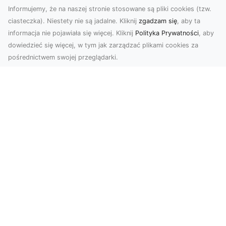
Informujemy, że na naszej stronie stosowane są pliki cookies (tzw.
ciasteczka). Niestety nie są jadalne. Kliknij
zgadzam się
, aby ta
informacja nie pojawiała się więcej. Kliknij
Polityka Prywatności
, aby
dowiedzieć się więcej, w tym jak zarządzać plikami cookies za
pośrednictwem swojej przeglądarki.
Zdjęcia z drona Tarnów – innowacyjna
perspektywa dla Twoich projektów
Fotografia i filmowanie z drona otwierają nowe
możliwości w promocji, dokumentacji i analizie
wizu...