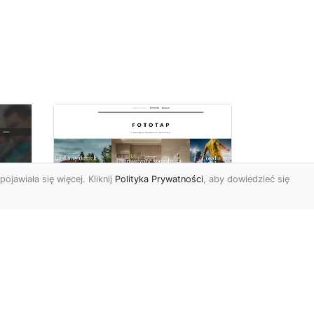
pojawiała się więcej. Kliknij
Polityka Prywatności
, aby dowiedzieć się
y
W swoim domu
poczuj się jak w
u i
Wielkiej Brytanii –
dzięki ozdobom!