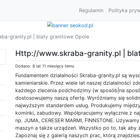
Regulamin
Polityka pry
ba-granity.pl | blaty granitowe Opole
Http://www.skraba-granity.pl | bla
Dodano: 8 lat 11 miesięcy temu
Fundamentem działalności Skraba-granity.pl są wys
kamieniarskie. Przez wiele lat naszej działalności 
każdego zlecenia podchodzimy {w sposób|na sposób
dostosowujemy naszą ofertę. Wyróżniamy się solidn
najwyższym standardem usług. Produkujemy między 
kominki, zabudowy. Współpracujemy wyłącznie z naj
np. JUMA, CERESER MARMI, FINNSTONE. Używamy na
maszyn a także urządzeń. Wszystko po to, tak aby 
Zapoznaj się z galerią naszych prac, którą znajdzies