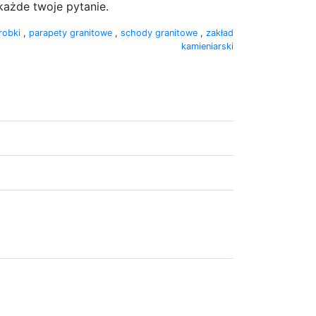
każde twoje pytanie.
robki
,
parapety granitowe
,
schody granitowe
,
zakład
kamieniarski