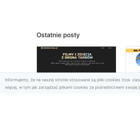
Ostatnie posty
Informujemy, że na naszej stronie stosowane są pliki cookies (tzw. ciast
więcej, w tym jak zarządzać plikami cookies za pośrednictwem swojej p
Us
Zdjęcia z drona
Pr
Tarnów – innowacyjna
Bu
perspektywa dla
Ra
Twoich projektów
T
Fotografia i filmowanie z
Tra