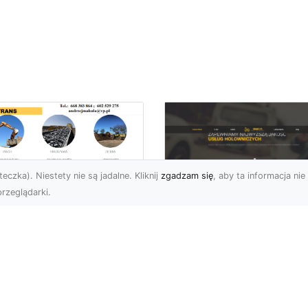
eczka). Niestety nie są jadalne. Kliknij
zgadzam się
, aby ta informacja nie 
rzeglądarki.
ługi Transportowe i
zewóz Materiałów
FHU XMar – Zaufan
dowlanych w
Partner Pomocy
domiu – Oferta MA-
Drogowej w Radomi
RANS
Okolicach
nsport Materiałów