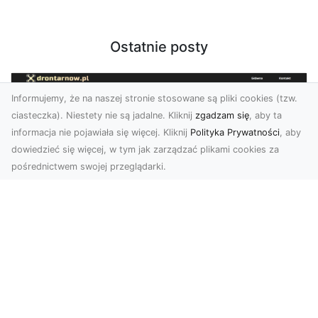
Ostatnie posty
Informujemy, że na naszej stronie stosowane są pliki cookies (tzw.
ciasteczka). Niestety nie są jadalne. Kliknij
zgadzam się
, aby ta
informacja nie pojawiała się więcej. Kliknij
Polityka Prywatności
, aby
dowiedzieć się więcej, w tym jak zarządzać plikami cookies za
pośrednictwem swojej przeglądarki.
Zdjęcia z drona Tarnów – innowacyjna
perspektywa dla Twoich projektów
Fotografia i filmowanie z drona otwierają nowe
możliwości w promocji, dokumentacji i analizie