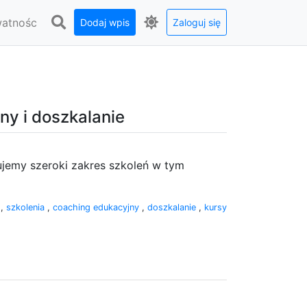
watnośc
Dodaj wpis
Zaloguj się
ny i doszkalanie
ujemy szeroki zakres szkoleń w tym
y
,
szkolenia
,
coaching edukacyjny
,
doszkalanie
,
kursy