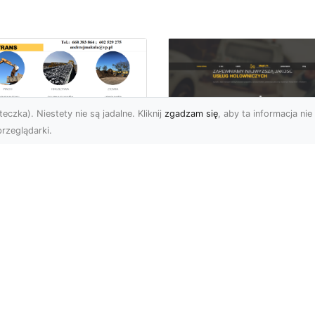
eczka). Niestety nie są jadalne. Kliknij
zgadzam się
, aby ta informacja nie 
rzeglądarki.
ługi Transportowe i
zewóz Materiałów
FHU XMar – Zaufan
dowlanych w
Partner Pomocy
domiu – Oferta MA-
Drogowej w Radomi
RANS
Okolicach
nsport Materiałów
Pomoc Drogowa 24/7 –
dowlanych – Szybko,
Dlaczego Warto Mieć
awnie i Bezpiecznie
Numer Do FHU XMar?
rma MA-TRANS z
Podczas podróży nigdy 
omia oferuj...