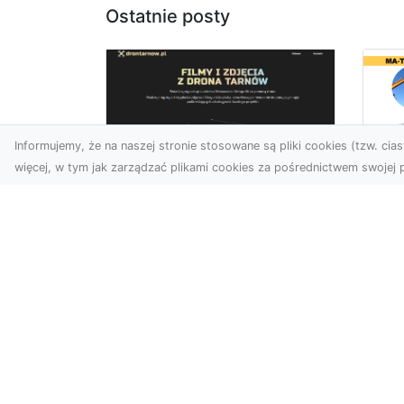
Ostatnie posty
Informujemy, że na naszej stronie stosowane są pliki cookies (tzw. ciast
więcej, w tym jak zarządzać plikami cookies za pośrednictwem swojej p
Us
Zdjęcia z drona
Pr
Tarnów – innowacyjna
Bu
perspektywa dla
Ra
Twoich projektów
T
Fotografia i filmowanie z
Tra
drona otwierają nowe
Bu
możliwości w promocji,
Spr
dokumentacji i analizie
Fi
wizu...
Rad