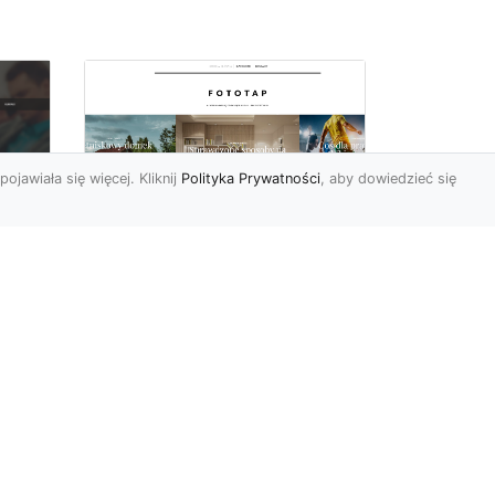
pojawiała się więcej. Kliknij
Polityka Prywatności
, aby dowiedzieć się
y
W swoim domu
poczuj się jak w
u i
Wielkiej Brytanii –
dzięki ozdobom!
Styl angielski w aranżacji
wnętrz znany jest nie od
dziś. Wiele osób bardzo go
nie
docenia za charakt...