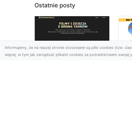
Ostatnie posty
Informujemy, że na naszej stronie stosowane są pliki cookies (tzw. ciast
więcej, w tym jak zarządzać plikami cookies za pośrednictwem swojej p
Us
Zdjęcia z drona
Pr
Tarnów – innowacyjna
Bu
perspektywa dla
Ra
Twoich projektów
T
Fotografia i filmowanie z
Tra
drona otwierają nowe
Bu
możliwości w promocji,
Spr
dokumentacji i analizie
Fi
wizu...
Rad