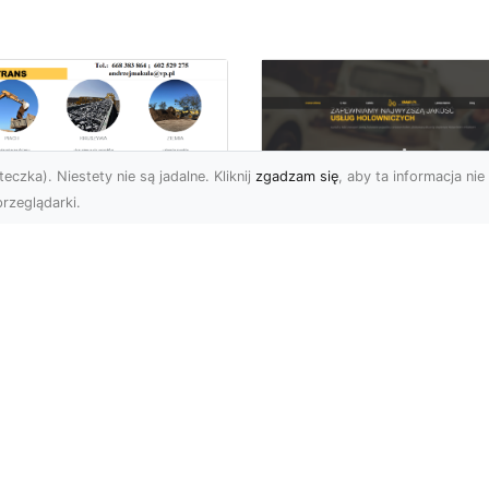
eczka). Niestety nie są jadalne. Kliknij
zgadzam się
, aby ta informacja nie 
rzeglądarki.
ługi Transportowe i
zewóz Materiałów
FHU XMar – Zaufan
dowlanych w
Partner Pomocy
domiu – Oferta MA-
Drogowej w Radomi
RANS
Okolicach
nsport Materiałów
Pomoc Drogowa 24/7 –
dowlanych – Szybko,
Dlaczego Warto Mieć
awnie i Bezpiecznie
Numer Do FHU XMar?
rma MA-TRANS z
Podczas podróży nigdy 
omia oferuj...