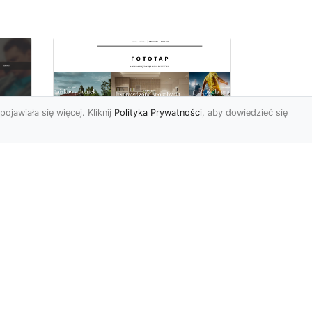
pojawiała się więcej. Kliknij
Polityka Prywatności
, aby dowiedzieć się
y
W swoim domu
poczuj się jak w
u i
Wielkiej Brytanii –
dzięki ozdobom!
Styl angielski w aranżacji
wnętrz znany jest nie od
dziś. Wiele osób bardzo go
nie
docenia za charakt...