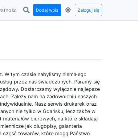
watnośc
Dodaj wpis
Zaloguj się
at. W tym czasie nabyliśmy niemałego
 usług przez nas świadczonych. Paramy się
zędowy. Dostarczamy wyłącznie najlepsze
ach. Zależy nam na zadowoleniu naszych
indywidualnie. Nasz serwis drukarek oraz
canych nie tylko w Gdańsku, lecz także w
 materiałów biurowych, na które składają
śmiennicze jak długopisy, galanteria
elka część towarów, które mogą Państwo