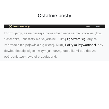
Ostatnie posty
Informujemy, że na naszej stronie stosowane są pliki cookies (tzw.
ciasteczka). Niestety nie są jadalne. Kliknij
zgadzam się
, aby ta
informacja nie pojawiała się więcej. Kliknij
Polityka Prywatności
, aby
dowiedzieć się więcej, w tym jak zarządzać plikami cookies za
pośrednictwem swojej przeglądarki.
Zdjęcia z drona Tarnów – innowacyjna
perspektywa dla Twoich projektów
Fotografia i filmowanie z drona otwierają nowe
możliwości w promocji, dokumentacji i analizie