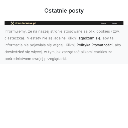
Ostatnie posty
Informujemy, że na naszej stronie stosowane są pliki cookies (tzw.
ciasteczka). Niestety nie są jadalne. Kliknij
zgadzam się
, aby ta
informacja nie pojawiała się więcej. Kliknij
Polityka Prywatności
, aby
dowiedzieć się więcej, w tym jak zarządzać plikami cookies za
pośrednictwem swojej przeglądarki.
Zdjęcia z drona Tarnów – innowacyjna
perspektywa dla Twoich projektów
Fotografia i filmowanie z drona otwierają nowe
możliwości w promocji, dokumentacji i analizie
wizu...